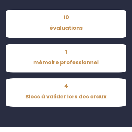
10
évaluations
1
mémoire professionnel
4
Blocs à valider lors des oraux