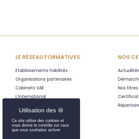
LE RÉSEAU FORMATIVES
NOS CE
Etablissements habilités
Actualité
Organisations partenaires
Démarch
Cabinets VAE
Nos titre
L’international
Certifica
Rejoindre le réseau
Répertoir
Ce site utilise des cookies et
vous donne le contrôle sur ceux
que vous souhaitez activer