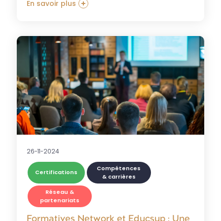
En savoir plus
26-11-2024
Compétences
Certifications
& carrières
Réseau &
partenariats
Formatives Network et Educsup : Une