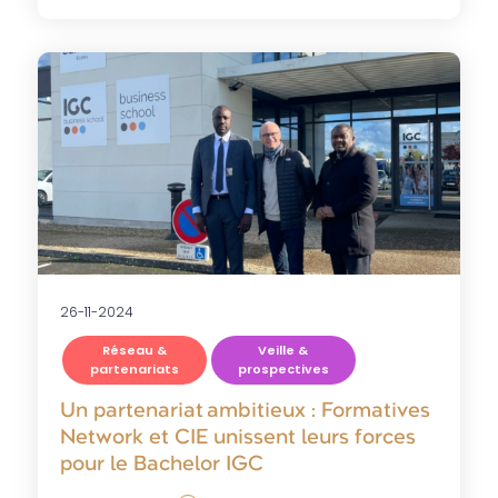
26-11-2024
Réseau &
Veille &
partenariats
prospectives
Un partenariat ambitieux : Formatives
Network et CIE unissent leurs forces
pour le Bachelor IGC